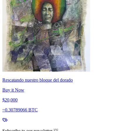
Rescatando nuestro bloque del dorado
Buy it Now
$20,000
~
0.30789066 BTC
Subscribe to our newsletter 💡