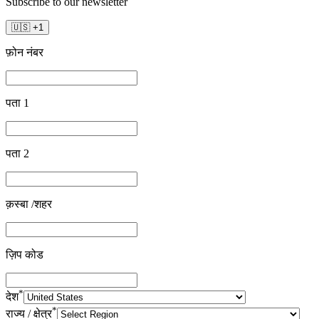
Subscribe to our newsletter
🇺🇸
+
1
फ़ोन नंबर
पता 1
पता 2
क़स्बा /शहर
ज़िप कोड
*
देश
*
राज्य / क्षेत्र