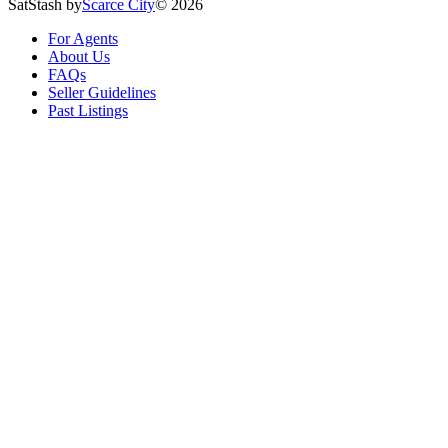
SatStash by
Scarce City
©
2026
For Agents
About Us
FAQs
Seller Guidelines
Past Listings