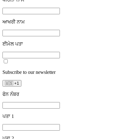
ਆਖਰੀ ਨਾਮ
ਈਮੇਲ ਪਤਾ
Subscribe to our newsletter
🇺🇸
+
1
ਫੋਨ ਨੰਬਰ
ਪਤਾ 1
ਪਤਾ 2