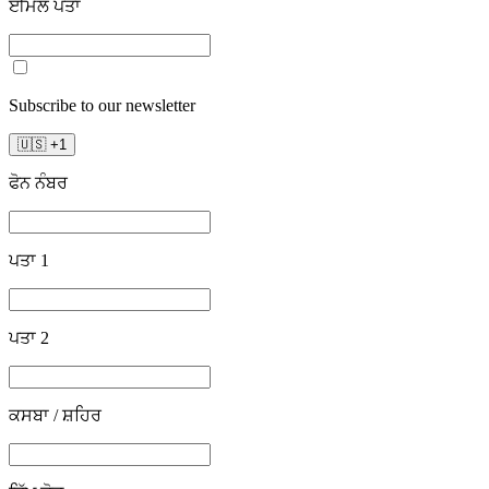
ਈਮੇਲ ਪਤਾ
Subscribe to our newsletter
🇺🇸
+
1
ਫੋਨ ਨੰਬਰ
ਪਤਾ 1
ਪਤਾ 2
ਕਸਬਾ / ਸ਼ਹਿਰ