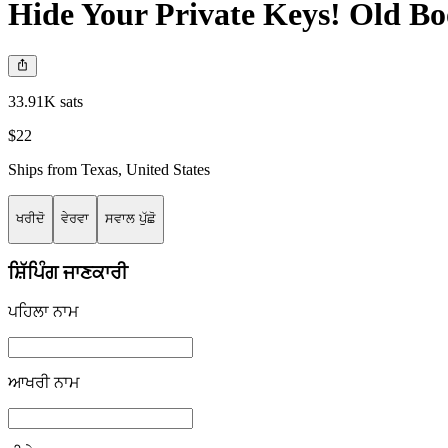
Hide Your Private Keys! Old Bo
33.91K sats
$22
Ships from
Texas
,
United States
ਖਰੀਦੋ
ਵੇਰਵਾ
ਸਵਾਲ ਪੁੱਛੋ
ਸ਼ਿੱਪਿੰਗ ਜਾਣਕਾਰੀ
ਪਹਿਲਾ ਨਾਮ
ਆਖਰੀ ਨਾਮ