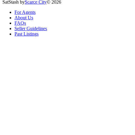
SatStash by
Scarce City
©
2026
For Agents
About Us
FAQs
Seller Guidelines
Past Listings